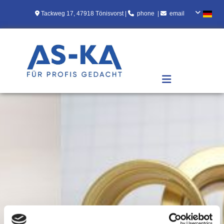
Zum Inhalt springen

Tackweg 17, 47918 Tönisvorst |

[
phone
]
|

[
email
]