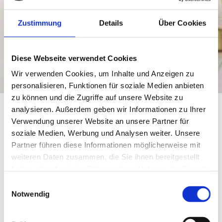
Zustimmung
Details
Über Cookies
Diese Webseite verwendet Cookies
Wir verwenden Cookies, um Inhalte und Anzeigen zu
personalisieren, Funktionen für soziale Medien anbieten
zu können und die Zugriffe auf unsere Website zu
analysieren. Außerdem geben wir Informationen zu Ihrer
Verwendung unserer Website an unsere Partner für
soziale Medien, Werbung und Analysen weiter. Unsere
Partner führen diese Informationen möglicherweise mit
weiteren Daten zusammen, die Sie ihnen bereitgestellt
AS-KA
haben oder die sie im Rahmen Ihrer Nutzung der Dienste
Diverse
gesammelt haben.
Einwilligungsauswahl
Notwendig
Auf Kun­den­wunsch und durch die au­ßer­or­dent­lich