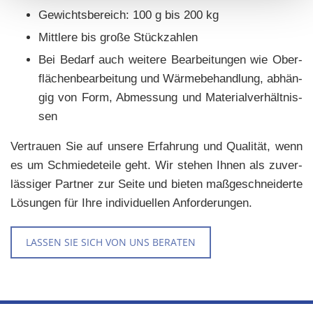
Ge­wichts­be­reich: 100 g bis 200 kg
Mitt­le­re bis große Stück­zah­len
Bei Be­darf auch wei­te­re Be­ar­bei­tun­gen wie Ober­
flä­chen­be­ar­bei­tung und Wär­me­be­hand­lung, ab­hän­
gig von Form, Ab­mes­sung und Ma­te­ri­al­ver­hält­nis­
sen
Ver­trau­en Sie auf un­se­re Er­fah­rung und Qua­li­tät, wenn
es um Schmie­de­tei­le geht. Wir ste­hen Ihnen als zu­ver­
läs­si­ger Part­ner zur Seite und bie­ten maß­ge­schnei­der­te
Lö­sun­gen für Ihre in­di­vi­du­el­len An­for­de­run­gen.
LASSEN SIE SICH VON UNS BERATEN