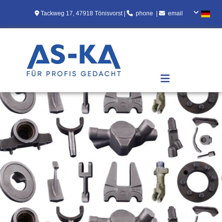
Zum Inhalt springen

Tackweg 17, 47918 Tönisvorst |

[
phone
]
|

[
email
]