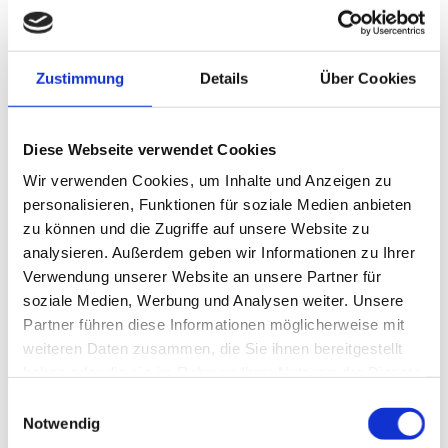
Schmiedeteile bietet Ihnen den kompletten
Entwicklungs- und Fertigungsprozess für
Schmiedeteile. Wir sind spezialisiert auf die Herstellung
Zustimmung
Details
Über Cookies
von Schmiedeteilen aus Stahl und Edelstahl mit einem
Gewichtsbereich von 0,1 bis 200 kg. Von der ersten
Idee bis zum fertigen Produkt unterstützen wir Sie mit
Diese Webseite verwendet Cookies
unserem Fachwissen und Know-how.
Wir verwenden Cookies, um Inhalte und Anzeigen zu
personalisieren, Funktionen für soziale Medien anbieten
Ein großer Wettbewerbsvorteil von AS-KA liegt darin,
zu können und die Zugriffe auf unsere Website zu
dass wir alle Fertigungsschritte und weiteren
analysieren. Außerdem geben wir Informationen zu Ihrer
Verarbeitungen aus einer Hand anbieten. Das umfasst
Verwendung unserer Website an unsere Partner für
die Werkzeugkonzeption sowie die Wärme- und
soziale Medien, Werbung und Analysen weiter. Unsere
Oberflächenbehandlung am fertigen Produkt.
Partner führen diese Informationen möglicherweise mit
Neben Schmiedeteilen bieten wir auch
weiteren Daten zusammen, die Sie ihnen bereitgestellt
haben oder die sie im Rahmen Ihrer Nutzung der Dienste
Weiterverarbeitungen, bekannt als Schmiedestücke, an.
gesammelt haben.
Diese werden durch mechanische Bearbeitung sowie
Einwilligungsauswahl
Notwendig
weitere Verarbeitungsschritte und die